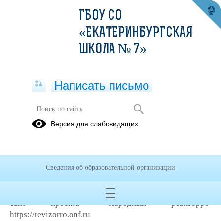
ГБОУ СО
«ЕКАТЕРИНБУРГСКАЯ
ШКОЛА № 7»
Написать письмо
Версия для слабовидящих
Организация питания в
образовательной организации
Все о
Сведения об образовательной организации
питании
сайт проекта «Народный ревизорро»
https://revizorro.onf.ru