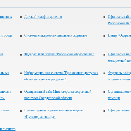
ственных
Детский телефон доверия
Официальный с
Российской Фе
и города
Система электронных школьных журналов
Центр "Одаренн
ия
Федеральный портал "Российское образование"
Официальный с
молодежной по
ельных
Информационная система "Единое окно доступа к
Федеральный ц
образовательным ресурсам"
образовательны
щихся в
Официальный сайт Министерства социальной
Организационн
ель"
политики Свердловской области
помощи
жизнь»
Гуманитарный образовательный журнал
Официальный с
«Путеводная звезда»
 и высшего