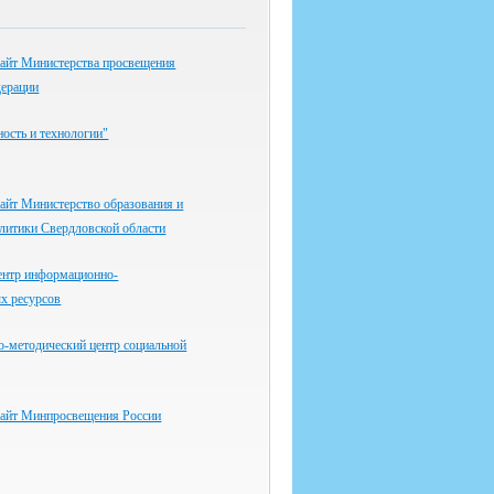
айт Министерства просвещения
дерации
ость и технологии"
айт Министерство образования и
литики Свердловской области
ентр информационно-
х ресурсов
о-методический центр социальной
айт Минпросвещения России