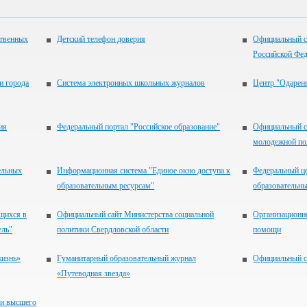
ственных
Детский телефон доверия
Официальный с
Российской Фе
и города
Система электронных школьных журналов
Центр "Одаренн
ия
Федеральный портал "Российское образование"
Официальный с
молодежной по
ельных
Информационная система "Единое окно доступа к
Федеральный ц
образовательным ресурсам"
образовательны
щихся в
Официальный сайт Министерства социальной
Организационн
ель"
политики Свердловской области
помощи
жизнь»
Гуманитарный образовательный журнал
Официальный с
«Путеводная звезда»
 и высшего