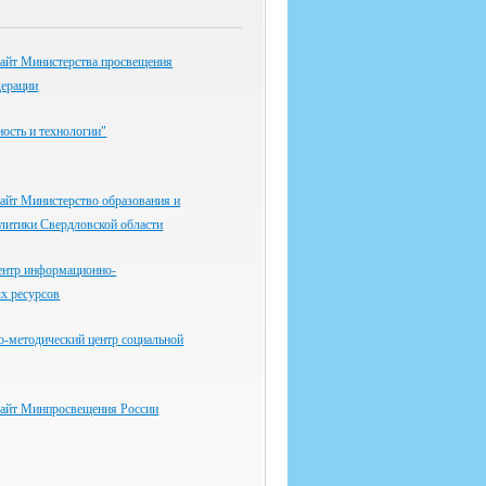
айт Министерства просвещения
дерации
ость и технологии"
айт Министерство образования и
литики Свердловской области
ентр информационно-
х ресурсов
о-методический центр социальной
айт Минпросвещения России