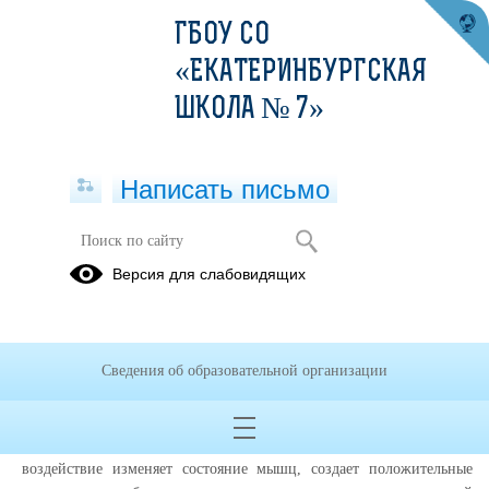
ГБОУ СО
«ЕКАТЕРИНБУРГСКАЯ
ШКОЛА № 7»
Написать письмо
Логопедический массаж в системе
Версия для слабовидящих
коррекционной работы с детьми,
имеющими речевые нарушения
31.03.2013
Сведения об образовательной организации
Массаж - это метод лечения и профилактики, представляющий
собой совокупность приемов механического воздействия на
различные участки поверхности тела человека. Механическое
воздействие изменяет состояние мышц, создает положительные