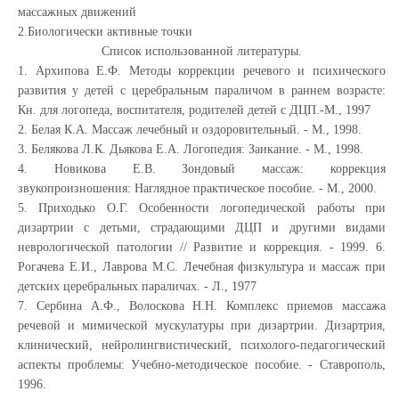
массажных движений
2.Биологически активные точки
Список использованной литературы.
1. Архипова Е.Ф. Методы коррекции речевого и психического
развития у детей с церебральным параличом в раннем возрасте:
Кн. для логопеда, воспитателя, родителей детей с ДЦП.-М., 1997
2. Белая К.А. Массаж лечебный и оздоровительный. - М., 1998.
3. Белякова Л.К. Дьякова Е.А. Логопедия: Заикание. - М., 1998.
4. Новикова Е.В. Зондовый массаж: коррекция
звукопроизношения: Наглядное практическое пособие. - М., 2000.
5. Приходько О.Г. Особенности логопедической работы при
дизартрии с детьми, страдающими ДЦП и другими видами
неврологической патологии // Развитие и коррекция. - 1999. 6.
Рогачева Е.И., Лаврова М.С. Лечебная физкультура и массаж при
детских церебральных параличах. - Л., 1977
7. Сербина А.Ф., Волоскова Н.Н. Комплекс приемов массажа
речевой и мимической мускулатуры при дизартрии. Дизартрия,
клинический, нейролингвистический, психолого-педагогический
аспекты проблемы: Учебно-методическое пособие. - Ставрополь,
1996.