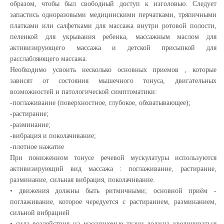
образом, чтобы был свободный доступ к изголовью. Следует
запастись одноразовыми медицинскими перчатками, тряпичными
платками или салфетками для массажа внутри ротовой полости,
пеленкой для укрывания ребенка, массажным маслом для
активизирующего массажа и детской присыпкой для
расслабляющего массажа.
Необходимо усвоить несколько основных приемов , которые
зависят от состояния мышечного тонуса, двигательных
возможностей и патологической симптоматики:
-поглаживание (поверхностное, глубокое, обхватывающее);
-растирание;
-разминание;
-вибрация и поколачивание;
-плотное нажатие
При пониженном тонусе речевой мускулатуры используются
активизирующий вид массажа : поглаживание, растирание,
разминание, сильная вибрация, поколачивание.
• движения должны быть ритмичными; основной приём -
поглаживание, которое чередуется с растиранием, разминанием,
сильной вибрацией
• сила воздействия на массируемые ткани должна увеличиваться