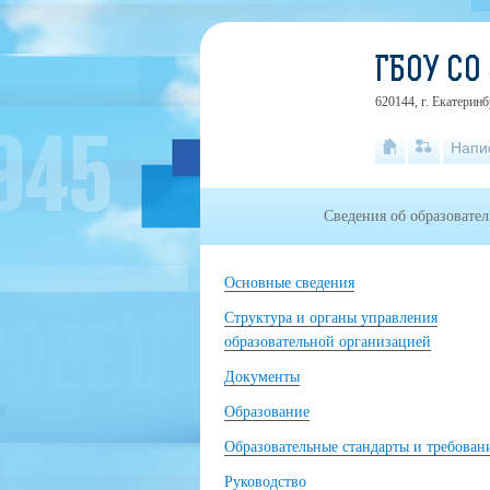
ГБОУ СО
620144, г. Екатеринб
Напи
Сведения об образовате
Основные сведения
Структура и органы управления
образовательной организацией
Документы
Образование
Образовательные стандарты и требован
Руководство