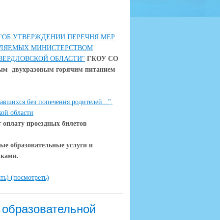
0-Д "ОБ УТВЕРЖДЕНИИ ПЕРЕЧНЯ МЕР
ВЛЯЕМЫХ МИНИСТЕРСТВОМ
ВЕРДЛОВСКОЙ ОБЛАСТИ"
ГКОУ СО
ным двухразовым горячим питанием
авшихся без попечения родителей...",
ой области
т оплату проездных билетов
ые образовательные услуги и
иками.
ать)
(посмотреть)
 образовательной