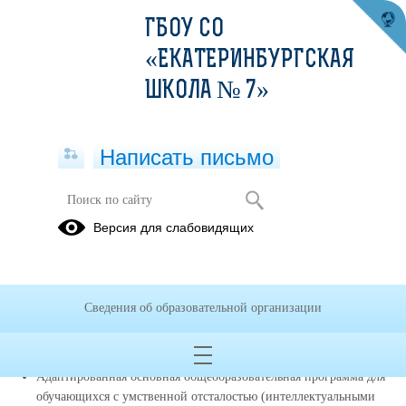
ГБОУ СО
«ЕКАТЕРИНБУРГСКАЯ
ШКОЛА № 7»
Написать письмо
Версия для слабовидящих
Реализуемые образовательные
программы
Адаптированная основная общеобразовательная программа
Сведения об образовательной организации
обучающихся с умственной отсталостью (интеллектуальными
нарушениями) 1-4 классы на 2025-2026 учебный год
(смотреть
подробнее)
Адаптированная основная общеобразовательная программа для
обучающихся с умственной отсталостью (интеллектуальными